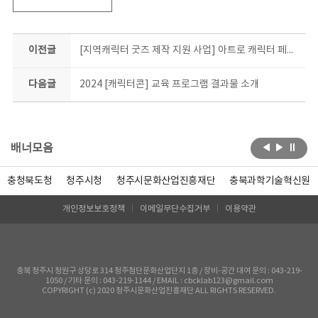
이전글
[지역캐릭터 굿즈 제작 지원 사업] 아트로 캐릭터 페스티벌 안내
다음글
2024 [캐릭터콘] 교육 프로그램 결과물 소개
배너모음
충청북도청
청주시청
청주시문화산업진흥재단
충북과학기술혁신원
개인정보보호정책
이메일무단수집거부
이용약관
충북 청주시 청원구 상당로 314 청주첨단문화산업단지 1층 / 장비-공간 대여 문의 : 043-219-
1050 / 기타 문의 : 043-219-1144 / EMAIL : cbcklab123@gmail.com
COPYRIGHT (c) 2020 청주시문화산업진흥재단 ALL RIGHTS RESERVED.