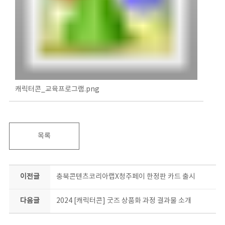
캐릭터콘_교육프로그램.png
목록
이전글
충북콘텐츠코리아랩X청주페이 한정판 카드 출시
다음글
2024 [캐릭터콘] 굿즈 상품화 과정 결과물 소개