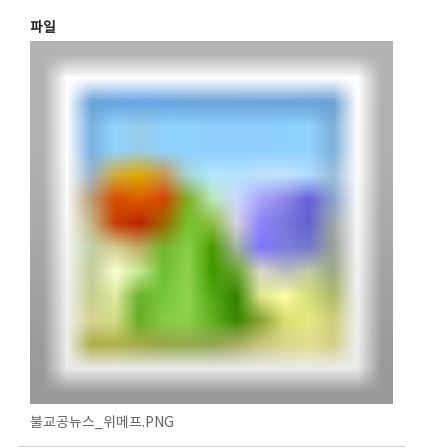
파일
불교공뉴스_위메프.PNG