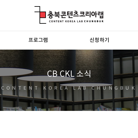
충북콘텐츠코리아랩
프로그램
신청하기
CB CKL 소식
CONTENT KOREA LAB CHUNGBUK