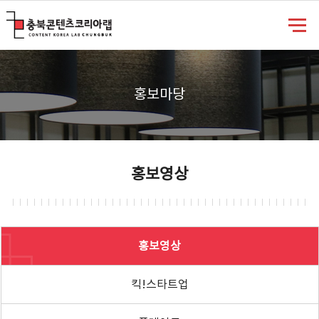
충북콘텐츠코리아랩
홍보마당
홍보영상
홍보영상
킥!스타트업