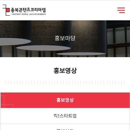
충북콘텐츠코리아랩
홍보마당
홍보영상
홍보영상
킥!스타트업