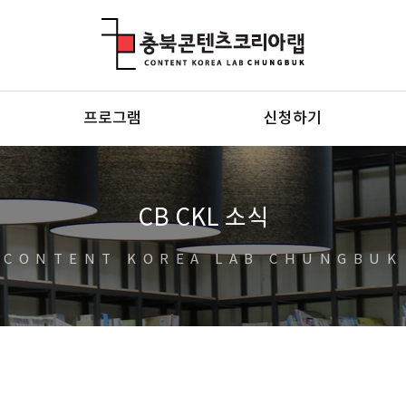
충북콘텐츠코리아랩
프로그램
신청하기
CB CKL 소식
CONTENT KOREA LAB CHUNGBUK