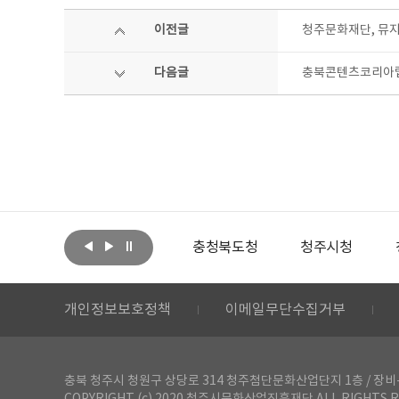
이전글
청주문화재단, 뮤지컬
다음글
충북콘텐츠코리아랩
아랩
문화체육관광부
충청북도청
청주시청
개인정보보호정책
이메일무단수집거부
충북 청주시 청원구 상당로 314 청주첨단문화산업단지 1층 / 장비-공간 대여 문