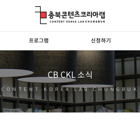
충북콘텐츠코리아랩
프로그램
신청하기
CB CKL 소식
CONTENT KOREA LAB CHUNGBUK