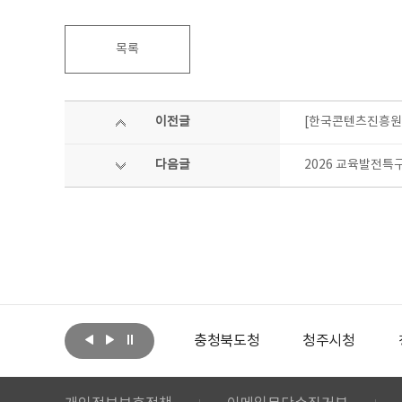
목록
이전글
[한국콘텐츠진흥원]
다음글
2026 교육발전특
아랩
문화체육관광부
충청북도청
청주시청