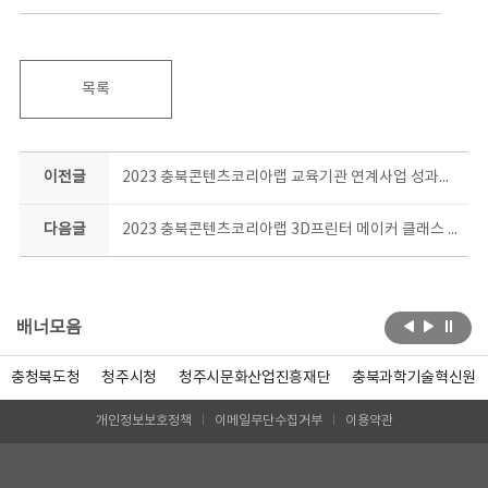
목록
이전글
2023 충북콘텐츠코리아랩 교육기관 연계사업 성과공유회 현장
다음글
2023 충북콘텐츠코리아랩 3D프린터 메이커 클래스 일상소품 제작과정 결과공유회 현장!
배너모음
충청북도청
청주시청
청주시문화산업진흥재단
충북과학기술혁신원
개인정보보호정책
이메일무단수집거부
이용약관