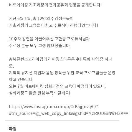
비트메이킹 기초과정의 결과공유회 현장을 공개합니다!
지난 6월 1일, 총 12명의 수강생분들이
기초과정의 교육을 마치고 수료식이 진행되었습니다!
10주차 강연을 이끌어주신 고한웅 프로듀서님과
수료생 분들 모두 고생 많으셨습니다
충북콘텐츠코리아랩의 라이징스타콘은 4대 특화 사업 중 하나
로,
지역의 뮤지션 지원과 음원 창작을 위한 교육 프로그램들을 운영
하고 있습니다
오는 7월 비트메이킹 심화과정의 교육이 예정되어 있으니,
심화과정도 많은 관심 부탁드릴게요!
https://www.instagram.com/p/CtK5jgnvqAI/?
utm_source=ig_web_copy_link&igshid=MzRlODBiNWFlZA==
파일