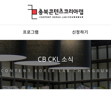
충북콘텐츠코리아랩
프로그램
신청하기
CB CKL 소식
CONTENT KOREA LAB CHUNGBUK