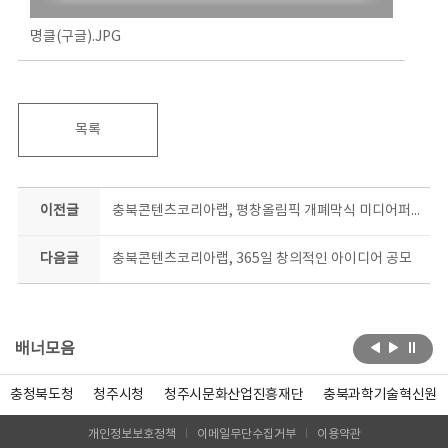
명클(구글).JPG
목록
이전글
충북콘텐츠코리아랩, 평창올림픽 개폐막식 미디어퍼포먼스 제작자 초청 특강
다음글
충북콘텐츠코리아랩, 365일 창의적인 아이디어 공모
배너모음
충청북도청
청주시청
청주시문화산업진흥재단
충북과학기술혁신원
개인정보보호정책
이메일무단수집거부
이용약관