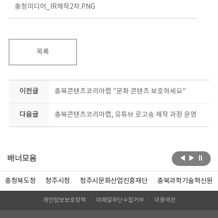
충청미디어_IR제작2차.PNG
목록
이전글
충북콘텐츠코리아랩 "문화 콘텐츠 보호하세요"
다음글
충북콘텐츠코리아랩, 유튜브 로고송 제작 과정 운영
배너모음
충청북도청
청주시청
청주시문화산업진흥재단
충북과학기술혁신원
개인정보보호정책
이메일무단수집거부
이용약관