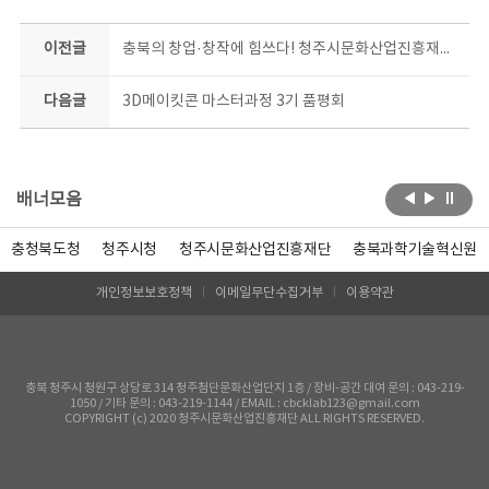
이전글
충북의 창업·창작에 힘쓰다! 청주시문화산업진흥재단 - 청주대학교
다음글
3D메이킷콘 마스터과정 3기 품평회
배너모음
충청북도청
청주시청
청주시문화산업진흥재단
충북과학기술혁신원
개인정보보호정책
이메일무단수집거부
이용약관
충북 청주시 청원구 상당로 314 청주첨단문화산업단지 1층 / 장비-공간 대여 문의 : 043-219-
1050 / 기타 문의 : 043-219-1144 / EMAIL : cbcklab123@gmail.com
COPYRIGHT (c) 2020 청주시문화산업진흥재단 ALL RIGHTS RESERVED.