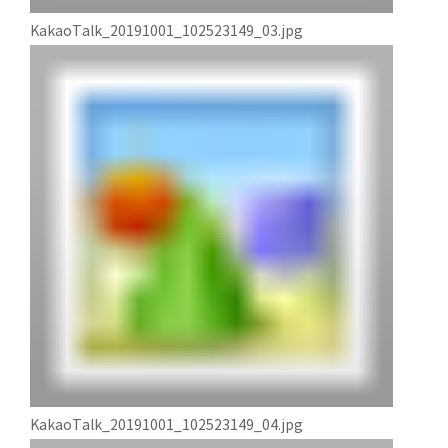
KakaoTalk_20191001_102523149_03.jpg
KakaoTalk_20191001_102523149_04.jpg