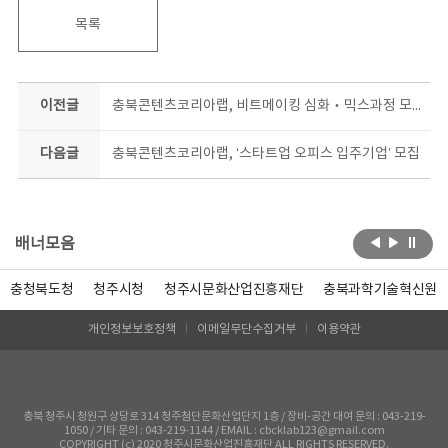
목록
이전글
충북콘텐츠코리아랩, 비트메이킹 심화‧믹스과정 모집
다음글
충북콘텐츠코리아랩, ‘스타트업 오피스 입주기업’ 모집
배너모음
충청북도청
청주시청
청주시문화산업진흥재단
충북과학기술혁신원
개인정보보호정책
이메일무단수집거부
이용약관
충북 청주시 청원구 상당로 314 청주첨단문화산업단지 1층 / 장비-공간 대여 문의 : 043-219-
1050 / 기타 문의 : 043-219-1144 / EMAIL : cbcklab123@gmail.com
COPYRIGHT (c) 2020 청주시문화산업진흥재단 ALL RIGHTS RESERVED.