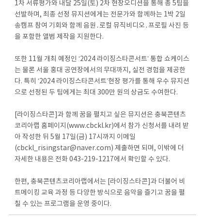
1차 서류평가와 내달 25일(토) 2차 현장오디션을 통해 총 5팀을
선발하며, 최종 선정 뮤지션에게는 전문가와 함께하는 1박 2일
송캠프 참여 기회와 함께 음원․로컬 뮤직비디오․프로필 사진 등
을 포함한 앨범 제작을 지원한다.
또한 11월 개최 예정인 ‘2024 라이징스타콘서트’ 통합 쇼케이스
는 물론 서울 홍대 공연장에서의 무대까지, 실전 경험을 제공한
다. 특히 ‘2024 라이징스타콘서트’현장 평가를 통해 우수 뮤지션
으로 선정된 두 팀에게는 최대 300만 원의 상금도 수여한다.
[라이징스타콘]과 함께 꿈을 펼치고 싶은 뮤지션은 충북콘텐츠
코리아랩 홈페이지(www.cbckl.kr)에서 참가 신청서를 내려 받
아 작성한 뒤 5월 17일(금) 17시까지 이메일
(cbckl_risingstar@naver.com) 제출하면 되며, 이밖에 더
자세한 내용은 전화 043-219-1217에서 확인할 수 있다.
한편, 충북콘텐츠코리아랩에서는 [라이징스타콘]과 더불어 비
트메이킹 교육 과정 등 다양한 방식으로 음악을 즐기고 꿈을 펼
칠 수 있는 프로그램을 운영 중이다.