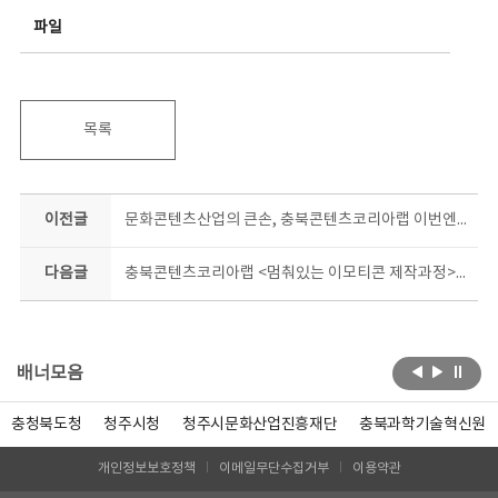
파일
목록
이전글
문화콘텐츠산업의 큰손, 충북콘텐츠코리아랩 이번엔 ‘킥!스타트업 콘텐츠 제작’ 지원
다음글
충북콘텐츠코리아랩 <멈춰있는 이모티콘 제작과정> ‘곰곰희 생각할수록’배워보고 싶네!
배너모음
충청북도청
청주시청
청주시문화산업진흥재단
충북과학기술혁신원
개인정보보호정책
이메일무단수집거부
이용약관