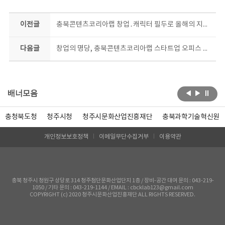
이전글
충북콘텐츠코리아랩 창업․캐릭터 필두로 올해의 지원사업 개시
다음글
창업의 명당, 충북콘텐츠코리아랩 스타트업 오피스 무료 분양
배너모음
충청북도청
청주시청
청주시문화산업진흥재단
충북과학기술혁신원
개인정보보호정책
이메일무단수집거부
이용약관
충북 청주시 청원구 상당로 314 청주첨단문화산업단지 1층 / 장비-공간 대여 문의 : 043-219-
1050 / 기타 문의 : 043-219-1144 / EMAIL : cbcklab123@gmail.com
COPYRIGHT (c) 2020 청주시문화산업진흥재단 ALL RIGHTS RESERVED.