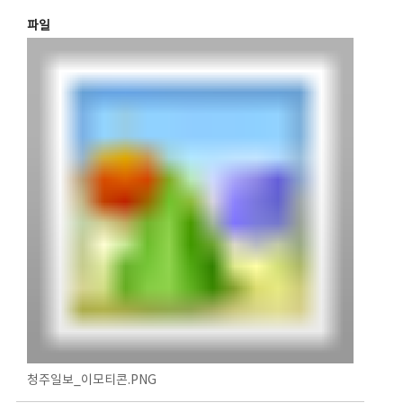
파일
청주일보_이모티콘.PNG