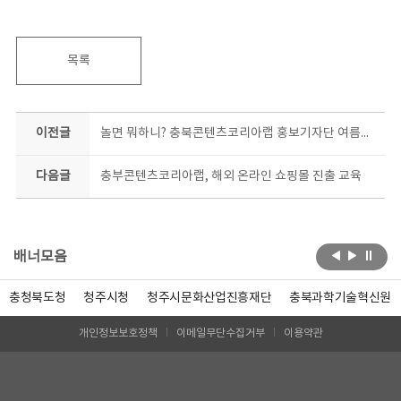
목록
이전글
놀면 뭐하니? 충북콘텐츠코리아랩 홍보기자단 여름방학 서포터즈 모집
다음글
충부콘텐츠코리아랩, 해외 온라인 쇼핑몰 진출 교육
배너모음
충청북도청
청주시청
청주시문화산업진흥재단
충북과학기술혁신원
개인정보보호정책
이메일무단수집거부
이용약관