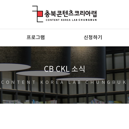
충북콘텐츠코리아랩
프로그램
신청하기
CB CKL 소식
CONTENT KOREA LAB CHUNGBUK