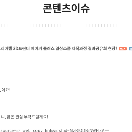
콘텐츠이슈
코리아랩 3D프린터 메이커 클래스 일상소품 제작과정 결과공유회 현장!
는데요!
니, 많은 관심 부탁드릴게요!
_source=ig_web_copy_link&igshid=MzRlODBiNWFlZA==