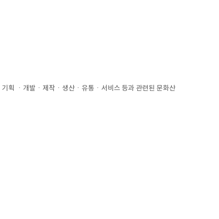
품의 기획 ㆍ개발ㆍ제작ㆍ생산ㆍ유통ㆍ서비스 등과 관련된 문화산