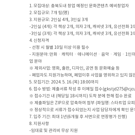
1. 모집대상: 충북도내 창업 예정인 문화콘텐츠 예비창업자
2. 모집규모: 7개 팀(명)
3. 지원규모: 2인실 4개, 3인실 3개
-2인실 (4개): 각 책상 2개, 의자 2개, 캐비넷 3개, 유선전화 1
-3인실 (3개): 각 책상 3개, 의자 3개, 캐비넷 3개, 유선전화 1
4. 신청자격
- 선정 시 월별 10일 이상 이용 필수
- 지원분야: 만화ㆍ캐릭터ㆍ애니메이션ㆍ음악ㆍ게임ㆍ1인미디
업 분야
※ 제외사업: 영화, 출판, 디자인, 공연 등 문화예술 등
- 폐업자도 지원가능하며, 폐업이후 사업을 영위하고 있지 않
5. 모집기간: 2024. 5. 16.(목) 18:00까지
6. 접수 방법: 제출서류 작성 후 이메일 접수(gkstjd275@cjcul
※ 접수기간 내 (해당일 18시까지) 도착 분에 한해 접수 완료
※ 제출파일은 ZIP으로 압축하여 첨부 (파일명: 스타트업 오피스
※ 정상적으로 서류가 접수되었는지 사업 담당자에게 확인 문
7. 입주 기간: 최대 1년(6개월 후 서면으로 연장평가 진행)
8. 지원사항
-임대료 및 관리비 무상 지원