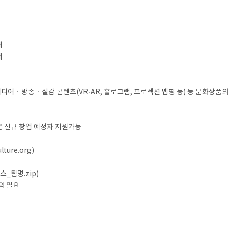
대
대
어ㆍ방송ㆍ실감 콘텐츠(VR·AR, 홀로그램, 프로젝션 맵핑 등) 등 문화상
은 신규 창업 예정자 지원가능
ture.org)
_팀명.zip)
의 필요