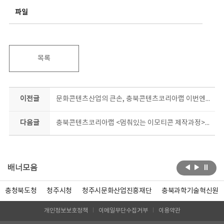
파일
목록
이전글
문화콘텐츠산업의 큰손, 충북콘텐츠코리아랩 이번엔 ‘킥!스타트업 콘텐츠 제작’ 지원
다음글
충북콘텐츠코리아랩 <멈춰있는 이모티콘 제작과정> ‘곰곰희 생각할수록’배워보고 싶네!
배너모음
충청북도청
청주시청
청주시문화산업진흥재단
충북과학기술혁신원
개인정보보호정책
이메일무단수집거부
이용약관