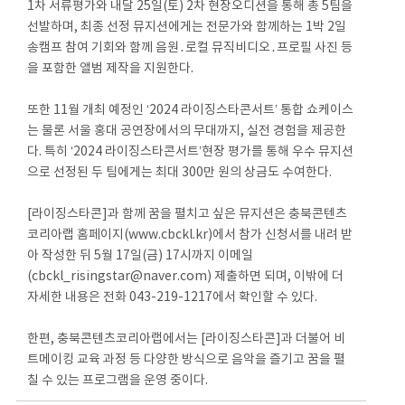
1차 서류평가와 내달 25일(토) 2차 현장오디션을 통해 총 5팀을
선발하며, 최종 선정 뮤지션에게는 전문가와 함께하는 1박 2일
송캠프 참여 기회와 함께 음원․로컬 뮤직비디오․프로필 사진 등
을 포함한 앨범 제작을 지원한다.
또한 11월 개최 예정인 ‘2024 라이징스타콘서트’ 통합 쇼케이스
는 물론 서울 홍대 공연장에서의 무대까지, 실전 경험을 제공한
다. 특히 ‘2024 라이징스타콘서트’현장 평가를 통해 우수 뮤지션
으로 선정된 두 팀에게는 최대 300만 원의 상금도 수여한다.
[라이징스타콘]과 함께 꿈을 펼치고 싶은 뮤지션은 충북콘텐츠
코리아랩 홈페이지(www.cbckl.kr)에서 참가 신청서를 내려 받
아 작성한 뒤 5월 17일(금) 17시까지 이메일
(cbckl_risingstar@naver.com) 제출하면 되며, 이밖에 더
자세한 내용은 전화 043-219-1217에서 확인할 수 있다.
한편, 충북콘텐츠코리아랩에서는 [라이징스타콘]과 더불어 비
트메이킹 교육 과정 등 다양한 방식으로 음악을 즐기고 꿈을 펼
칠 수 있는 프로그램을 운영 중이다.