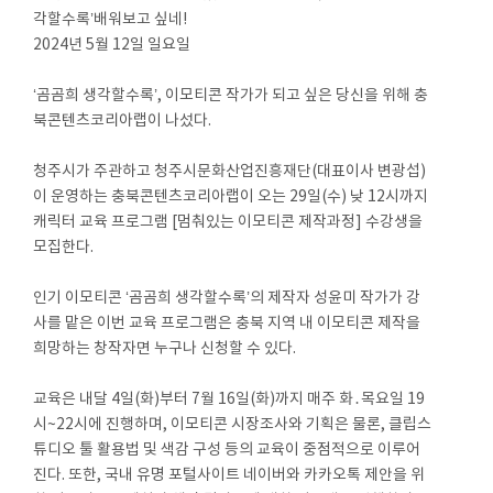
각할수록’배워보고 싶네!
2024년 5월 12일 일요일
‘곰곰희 생각할수록’, 이모티콘 작가가 되고 싶은 당신을 위해 충
북콘텐츠코리아랩이 나섰다.
청주시가 주관하고 청주시문화산업진흥재단(대표이사 변광섭)
이 운영하는 충북콘텐츠코리아랩이 오는 29일(수) 낮 12시까지
캐릭터 교육 프로그램 [멈춰있는 이모티콘 제작과정] 수강생을
모집한다.
인기 이모티콘 ‘곰곰희 생각할수록’의 제작자 성윤미 작가가 강
사를 맡은 이번 교육 프로그램은 충북 지역 내 이모티콘 제작을
희망하는 창작자면 누구나 신청할 수 있다.
교육은 내달 4일(화)부터 7월 16일(화)까지 매주 화․목요일 19
시~22시에 진행하며, 이모티콘 시장조사와 기획은 물론, 클립스
튜디오 툴 활용법 및 색감 구성 등의 교육이 중점적으로 이루어
진다. 또한, 국내 유명 포털사이트 네이버와 카카오톡 제안을 위