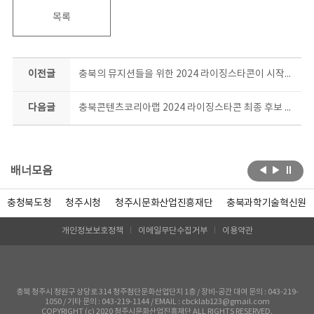
목록
이전글
충북의 뮤지션들을 위한 2024 라이징스타콘이 시작됐다!
다음글
충북콘텐츠코리아랩 2024 라이징스타콘 최종 후보 TOP5! 슈퍼주니어 등과 호흡맞춘 유명 프로듀서와 공동작업 돌입
배너모음
충청북도청
청주시청
청주시문화산업진흥재단
충북과학기술혁신원
개인정보보호정책
이메일무단수집거부
이용약관
충북 청주시 청원구 상당로 314 청주첨단문화산업단지 1층 / 장비-공간 대여 문의 : 043-219-
1050 / 기타 문의 : 043-219-1144 / EMAIL : cbcklab123@gmail.com
COPYRIGHT (c) 2020 청주시문화산업진흥재단 ALL RIGHTS RESERVED.