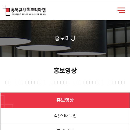
충북콘텐츠코리아랩
홍보마당
홍보영상
홍보영상
킥!스타트업