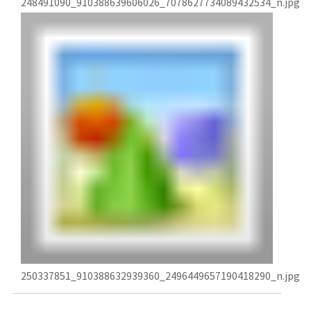
248491090_910388639606026_7078627734089432534_n.jpg
250337851_910388632939360_2496449657190418290_n.jpg