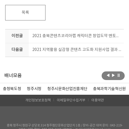
목록
이전글
2021 충북콘텐츠코리아랩 캐릭터콘 창업도약 멘토링 과정 시작!!
다음글
2021 지역활용 실감형 콘텐츠 고도화 지원사업 결과 평가
배너모음
충청북도청
청주시청
청주시문화산업진흥재단
충북과학기술혁신원
개인정보보호정책
이메일무단수집거부
이용약관
충북 청주시 청원구 상당로 314 청주첨단문화산업단지 1층 / 장비-공간 대여 문의 : 043-219-