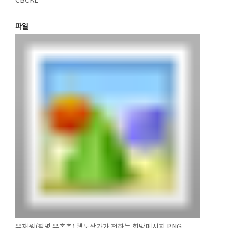
CBCKL
파일
유재원(필명 유총총) 웹툰작가가 전하는 희망메시지.PNG