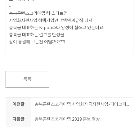
-
충북콘텐츠코리아랩 킥!스타트업
사업화지원사업 혜택기업인 '#엠앤씨뮤직'에서
충북을 대표하는 K-pop스타 양성에 힘쓰고 있는데요.
충북을 대표하는 걸그룹 탄생을
같이 응원해 보는건 어떨까요??!
​-
충북에서 탄생 할
k-pop그룹이 기대된다면?!
충북콘텐츠코리아랩 "킥!스타트업 사업화 자금지원" 혜택
목록
엠앤씨뮤직 최하나 보컬트레이너님을 소개합니다.
이전글
충북콘텐츠코리아랩 사업화자금지원사업-피어코퍼레이션
다음글
충북콘텐츠코리아랩 2019 홍보 영상