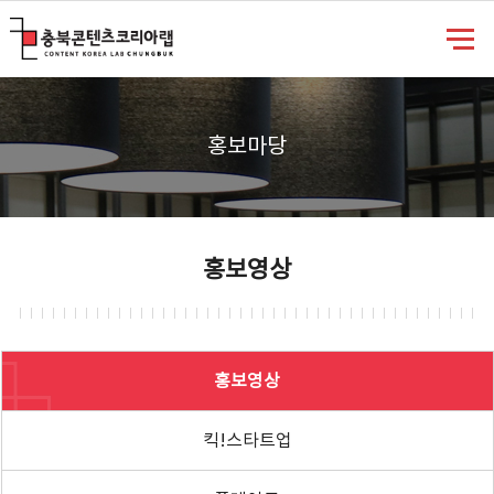
충북콘텐츠코리아랩
홍보마당
홍보영상
홍보영상
킥!스타트업