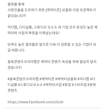
품화를 통해
시장진출을 도모하기 위한 [캐릭터콘] 상품화 지원 프로젝트가
끝났습니다!!
⠀
미디랩, 디디살롱, 스튜디오 오소소 세 기업 모두 완성도 높은 캐
릭터와 사업의 확장을 이뤄냈는데요!
⠀
만족도 높은 결과물로 앞으로 더욱 더 성장할 수 있는 기업이 되
길 바랍니다.
⠀
충북콘텐츠코리아랩은 캐릭터 콘텐츠 육성을 위해 열심히 달리
겠습니다!
⠀
#충북콘텐츠코리아랩 #캐릭터콘 #캐릭터상품화 #미디랩 #디
디살롱 #스튜디오오소소 #캐릭터사업 #창업 #스타트업 #문화
콘텐츠
https://www.facebook.com/cbckl