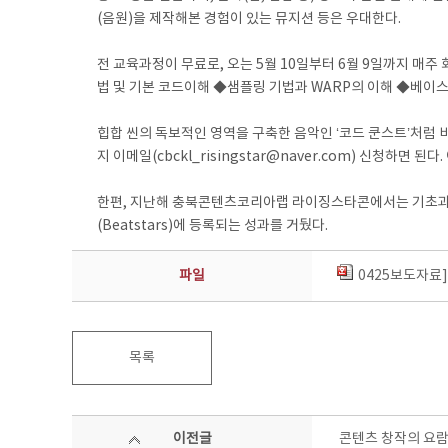
(음원)을 제작해본 경험이 있는 뮤지션 등은 우대한다.
전 교육과정이 무료로, 오는 5월 10일부터 6월 9일까지 매
법 및 기본 코드이해 ◆샘플링 기법과 WARP의 이해 ◆베이
힙합 씬의 독보적인 영역을 구축한 음악인 ‘코드 쿤스트’처럼 
지 이메일(cbckl_risingstar@naver.com) 신청하면
한편, 지난해 충북콘텐츠코리아랩 라이징스타콘에서는 기초과정부
(Beatstars)에 등록되는 성과를 거뒀다.
파일
0425보도자료
목록
이전글
콘텐츠 창작의 요람