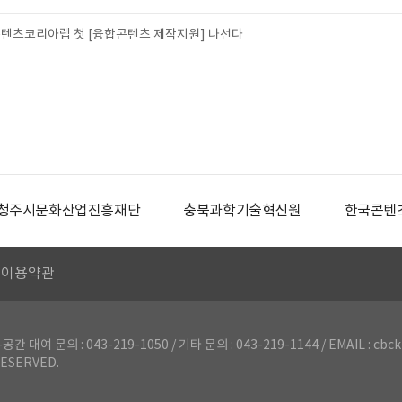
텐츠코리아랩 첫 [융합콘텐츠 제작지원] 나선다
청주시문화산업진흥재단
충북과학기술혁신원
한국콘텐
이용약관
의 : 043-219-1050 / 기타 문의 : 043-219-1144 / EMAIL : cbck
ESERVED.