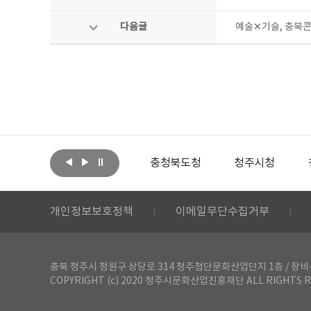
다음글
예술✕기술, 충북콘
아랩
문화체육관광부
충청북도청
청주시청
개인정보보호정책
이메일무단수집거부
충북 청주시 청원구 상당로 314 청주첨단문화산업단지 1층 / 장비-공간 대여 문
COPYRIGHT (c) 2020 청주시문화산업진흥재단 ALL RIGHTS R