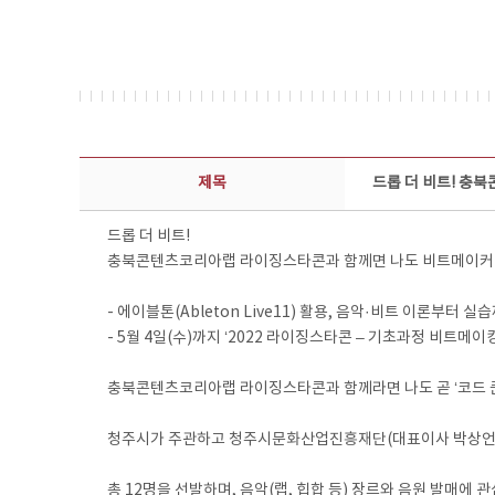
보도자료 상세보기 - 제목, 담당부서, 담당자, 담당연락처, 내용, 첨부파일 정보 제공
제목
드롭 더 비트! 충
드롭 더 비트!
충북콘텐츠코리아랩 라이징스타콘과 함께면 나도 비트메이커
- 에이블톤(Ableton Live11) 활용, 음악·비트 이론부터 
- 5월 4일(수)까지 ‘2022 라이징스타콘 – 기초과정 비트메이
충북콘텐츠코리아랩 라이징스타콘과 함께라면 나도 곧 ‘코드 쿤
청주시가 주관하고 청주시문화산업진흥재단(대표이사 박상언)이 
총 12명을 선발하며, 음악(랩, 힙합 등) 장르와 음원 발매에 