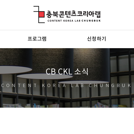
충북콘텐츠코리아랩
프로그램
신청하기
CB CKL 소식
CONTENT KOREA LAB CHUNGBUK