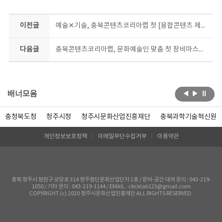
이전글
예술✕기술, 충북콘텐츠코리아랩 첫 [융합콘텐츠 제작지원] 나선다
다음글
충북콘텐츠코리아랩, 문화예술인 맞춤 첫 장비마스터링 교육 개설
배너모음
충청북도청
청주시청
청주시문화산업진흥재단
충북과학기술혁신원
개인정보보호정책
이메일무단수집거부
이용약관
충북 청주시 청원구 상당로 314 청주첨단문화산업단지 1층 / 장비-공간 대여 문의 : 043-219-
1050 / 기타 문의 : 043-219-1144 / EMAIL : cbcklab123@gmail.com
COPYRIGHT (c) 2020 청주시문화산업진흥재단 ALL RIGHTS RESERVED.