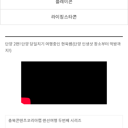
플레이콘
라이징스타콘
단양 2편! 단양 당일치기 여행중인 현욱쌤(단양 인생샷 장소부터 먹방까
지!)
충북콘텐츠코리아랩 랜선여행 두번째 시리즈