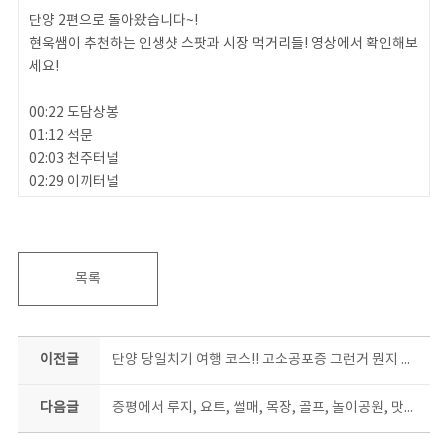
단양 2편으로 돌아왔습니다~!
현욱쌤이 추천하는 인생샷 스팟과 시장 먹거리들! 영상에서 확인해보
세요!
00:22 도담상봉
01:12 석문
02:03 천주터널
02:29 이끼터널
03:35 단양 구경시장
[현욱쌤의 #Mukbang 시리즈]
04:27 아이스크림
목록
05:04 마늘 떡갈비
05:46 마늘순대
06:08 마늘 닭강정
이전글
단양 당일치기 여행 코스!! 고소공포증 그런거 뭔지 모르는 현욱쌤의 단양 여행 1편!! (패러글라이딩,알파인코스터,스카이워크)
07:49 스태미나 충전시작
다음글
증평에서 루지, 요트, 썰매, 목장, 골프, 놀이공원, 맛집까지 한번에 즐기는 방법
여기서 잠 깐! 현욱쌤의 깜~! 짝! 이벤트!
Q. 충북콘랩의 세번째 랜선여행지는 어느 지역이 될까요?