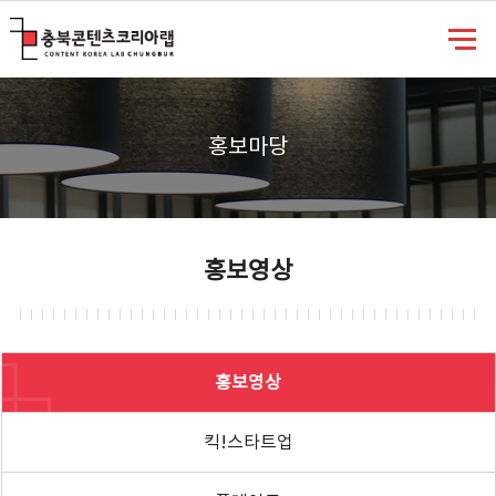
충북콘텐츠코리아랩
홍보마당
홍보영상
홍보영상
킥!스타트업