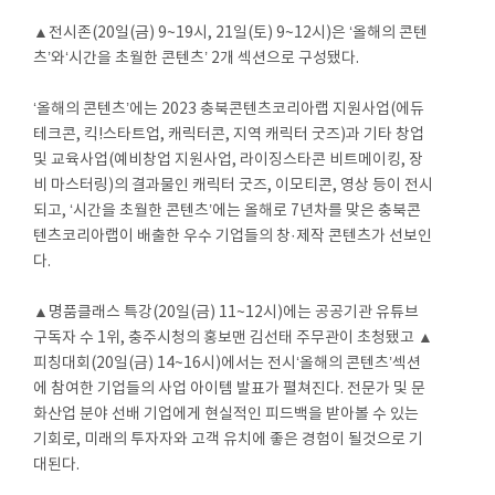
▲전시존(20일(금) 9~19시, 21일(토) 9~12시)은 ‘올해의 콘텐
츠’와‘시간을 초월한 콘텐츠’ 2개 섹션으로 구성됐다.
‘올해의 콘텐츠’에는 2023 충북콘텐츠코리아랩 지원사업(에듀
테크콘, 킥!스타트업, 캐릭터콘, 지역 캐릭터 굿즈)과 기타 창업
및 교육사업(예비창업 지원사업, 라이징스타콘 비트메이킹, 장
비 마스터링)의 결과물인 캐릭터 굿즈, 이모티콘, 영상 등이 전시
되고, ‘시간을 초월한 콘텐츠’에는 올해로 7년차를 맞은 충북콘
텐츠코리아랩이 배출한 우수 기업들의 창·제작 콘텐츠가 선보인
다.
▲명품클래스 특강(20일(금) 11~12시)에는 공공기관 유튜브
구독자 수 1위, 충주시청의 홍보맨 김선태 주무관이 초청됐고 ▲
피칭대회(20일(금) 14~16시)에서는 전시‘올해의 콘텐츠’섹션
에 참여한 기업들의 사업 아이템 발표가 펼쳐진다. 전문가 및 문
화산업 분야 선배 기업에게 현실적인 피드백을 받아볼 수 있는
기회로, 미래의 투자자와 고객 유치에 좋은 경험이 될것으로 기
대된다.