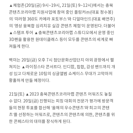
▲체험존(20일(금) 9시~19시, 21일(토) 9~12시)에서는 충북
콘텐츠코리아랩 지원사업에 참여 중인 플링커㈜(대표 정수봉)
의 ‘미러형 360도 카메라 포토부스’와 디얼마인드(대표 배연주)
의 ‘영상 융복합 심리치유 실감 콘텐츠 체험’이 운영된다. 더불어
▲스탬프 투어 ▲충북콘텐츠코리아랩 스튜디오에서 운영 중인
3D펜을 활용한 원데이클래스 등이 모두를 콘텐츠의 세계로 빠
져들게 한다.
백미는 20일(금) 오후 7시 첨단문화산업단지 야외 광장에서 펼
쳐지는 ▲라이징스타 콘서트다. 인디팝, 힙합, 감성 밴드까지 개
성 있고 다채로운 10팀의 싱글앨범 쇼케이스 무대가 고막마저
황홀하게 만들 예정이다.
21일(토) ▲2023 충북콘텐츠코리아랩 콘텐츠 어워즈도 놓칠
수 없다. 20일(금) 진행되는 피칭 대회의 전문가 평가에 방문객
들의 현장 투표를 합산해 ‘올해의 우수콘텐츠’와‘최고의 콘텐
츠’를 선정하는 어워즈로, 콘텐츠의 콘텐츠에 의한, 콘텐츠를 위
한 콘페스타의 대미를 장식하게 된다.