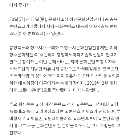
에서 즐기자!
20일(금)과 21일(토), 문화제조창 첨단문화산업단지 1층 충북
콘텐츠코리아랩에서 지역 문화콘텐츠 대축제 ‘2023 충북 콘페
스타(이하 콘페스타)’가 열린다.
충청북도와 청주시가 주최하고 청주시문화산업진흥재단(이하
청주문화재단)이 주관하며 충청북도과학기술혁신원이 협력기
관으로 참여하는 이번 콘페스타는, 지역 문화콘텐츠 창작자와
스타트업의 개방형 커뮤니티 공간으로 자리매김해온 ‘충북콘텐
츠코리아랩’의 성과와 결과물을 공유하고 콘텐츠 산업 활성화를
위한 네트워킹이 이루어지는 축제의 장이다. 2019년 2월 개최
이후 코로나 팬데믹으로 중단됐다가 다시 부활했다.
주요 행사로는 ▲창·제작 콘텐츠 전시 ▲콘텐츠 피칭대회 ▲명
품클래스 특강 ▲라이징스타콘 ▲콘텐츠 어워즈가 진행되며, 부
대행사로 ▲체험존 ▲원데이클래스 ▲스탬프투어 ▲콘텐츠 연
계 홍보부스 등 문화콘텐츠 전 분야를 아우르는 프로그램들이 포
진했다.