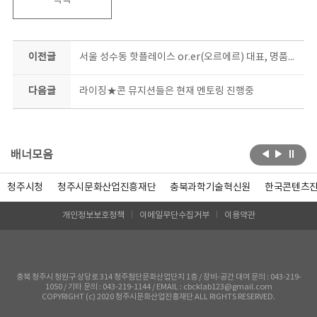
목록
이전글
서울 성수동 핫플레이스 or.er(오르에르) 대표, 명품클래스 3회차 강연!
다음글
라이징★콘 뮤지션들은 현재 멘토링 진행중
배너모음
청주시청
청주시문화산업진흥재단
충북과학기술혁신원
한국콘텐츠
개인정보보호정책
이메일무단수집거부
이용약관
충북 청주시 청원구 상당로 314 청주첨단문화산업단지 1층 / 장비-공간 대여 문의 : 043-219-
1050 / 기타 문의 : 043-219-1144 / EMAIL : cbcklab123@gmail.com
COPYRIGHT (c) 2020 청주시문화산업진흥재단 ALL RIGHTS RESERVED.