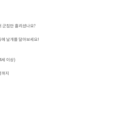
서 군침만 흘리셨나요?
동에 날개를 달아보세요!
4세 이상)
전날까지