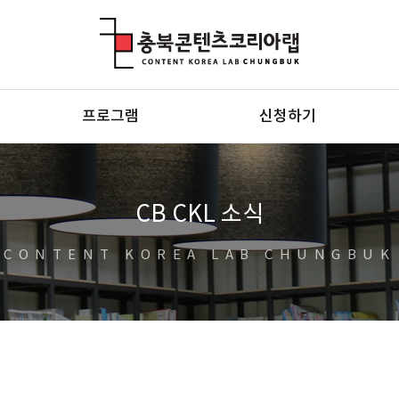
충북콘텐츠코리아랩
프로그램
신청하기
CB CKL 소식
CONTENT KOREA LAB CHUNGBUK