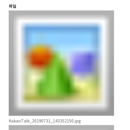
파일
KakaoTalk_20190731_143352150.jpg