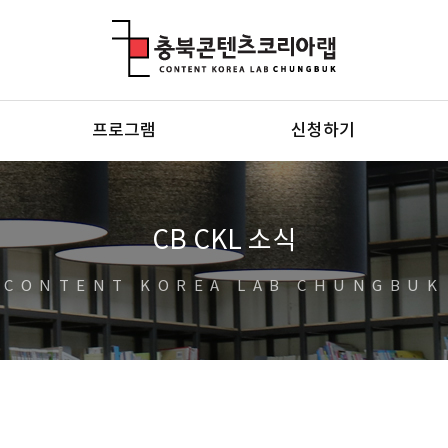
충북콘텐츠코리아랩
프로그램
신청하기
CB CKL 소식
CONTENT KOREA LAB CHUNGBUK