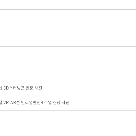
 3D스캐닝콘 현장 사진
VR·AR콘 언리얼엔진4 수업 현장 사진