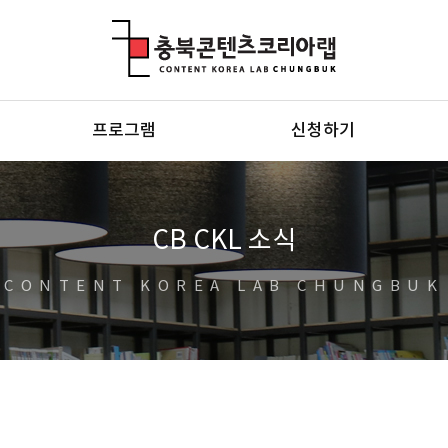
충북콘텐츠코리아랩
프로그램
신청하기
CB CKL 소식
CONTENT KOREA LAB CHUNGBUK