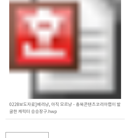
0228보도자료]베리냥, 아직 모르냥 - 충북콘텐츠코리아랩이 발
굴한 캐릭터 승승장구.hwp