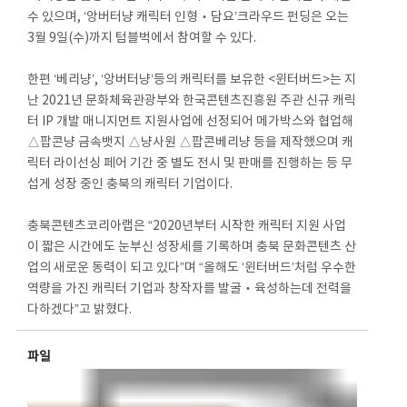
수 있으며, ‘앙버터냥 캐릭터 인형‧담요’크라우드 펀딩은 오는
3월 9일(수)까지 텀블벅에서 참여할 수 있다.
한편 ‘베리냥’, ‘앙버터냥’등의 캐릭터를 보유한 <윈터버드>는 지
난 2021년 문화체육관광부와 한국콘텐츠진흥원 주관 신규 캐릭
터 IP 개발 매니지먼트 지원사업에 선정되어 메가박스와 협업해
△팝콘냥 금속뱃지 △냥사원 △팝콘베리냥 등을 제작했으며 캐
릭터 라이선싱 페어 기간 중 별도 전시 및 판매를 진행하는 등 무
섭게 성장 중인 충북의 캐릭터 기업이다.
충북콘텐츠코리아랩은 “2020년부터 시작한 캐릭터 지원 사업
이 짧은 시간에도 눈부신 성장세를 기록하며 충북 문화콘텐츠 산
업의 새로운 동력이 되고 있다”며 “올해도 ‘윈터버드’처럼 우수한
역량을 가진 캐릭터 기업과 창작자를 발굴‧육성하는데 전력을
다하겠다”고 밝혔다.
파일