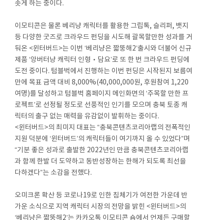
솟게 하는 중이다.
이모티콘은 물론 베리냥 캐릭터를 활용한 그립톡, 슬리퍼, 뱃지
등 다양한 굿즈로 크라우드 펀딩을 시도해 괄목할만한 성과를 거
둬온 <윈터버드>는 이번 ‘베리냥은 짧뚱해2’출시와 더불어 신규
제품 ‘앙버터냥 캐릭터 인형‧담요’로 또 한 번 크라우드 펀딩에
도전 중이다. 텀블벅에서 진행하는 이번 펀딩은 시작된지 보름여
만에 목표 금액 대비 8,000%(40,000,000원, 후원참여 1,220
여명)를 달성하고 텀블벅 홈페이지 메인화면의 ‘주목할 만한 프
로젝트’로 선정될 정도로 선풍적인 인기를 모으며 충북 토종 캐
릭터의 출구 없는 매력을 유감없이 발휘하는 중이다.
<윈터버드>의 최미지 대표는 “충북콘텐츠코리아랩의 전폭적인
지원 덕분에 ‘윈터버드’의 캐릭터들이 여기까지 올 수 있었다”며
“기분 좋은 성과로 출발한 2022년인 만큼 충북콘텐츠코리아랩
과 함께 한발 더 도약하고 동반성장하는 한해가 되도록 최선을
다하겠다”는 소감을 전했다.
오미크론 확산 등 코로나19로 인한 침체기가 여전한 가운데 반
가운 소식으로 지역 캐릭터 시장의 전망을 밝힌 <윈터버드>의
‘베리냥은 짧뚱해2’는 카카오톡 이모티콘 숍에서 언제든 구매할