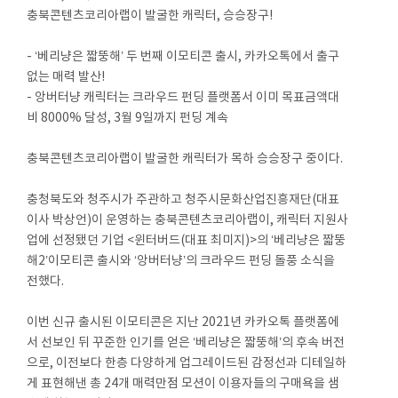
충북콘텐츠코리아랩이 발굴한 캐릭터, 승승장구!
- ‘베리냥은 짧뚱해’ 두 번째 이모티콘 출시, 카카오톡에서 출구
없는 매력 발산!
- 앙버터냥 캐릭터는 크라우드 펀딩 플랫폼서 이미 목표금액대
비 8000% 달성, 3월 9일까지 펀딩 계속
충북콘텐츠코리아랩이 발굴한 캐릭터가 목하 승승장구 중이다.
충청북도와 청주시가 주관하고 청주시문화산업진흥재단(대표
이사 박상언)이 운영하는 충북콘텐츠코리아랩이, 캐릭터 지원사
업에 선정됐던 기업 <윈터버드(대표 최미지)>의 ‘베리냥은 짧뚱
해2’이모티콘 출시와 ‘앙버터냥’의 크라우드 펀딩 돌풍 소식을
전했다.
이번 신규 출시된 이모티콘은 지난 2021년 카카오톡 플랫폼에
서 선보인 뒤 꾸준한 인기를 얻은 ‘베리냥은 짧뚱해’의 후속 버전
으로, 이전보다 한층 다양하게 업그레이드된 감정선과 디테일하
게 표현해낸 총 24개 매력만점 모션이 이용자들의 구매욕을 샘