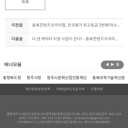
목록
이전글
충북콘텐츠코리아랩, 전국평가 최고등급 3연패!적수가 없다
다음글
더 센 캐릭터 지원 사업이 온다! - 충북콘텐츠코리아랩, 상품화 지원 사업 시동 -
배너모음
충청북도청
청주시청
청주시문화산업진흥재단
충북과학기술혁신원
개인정보보호정책
이메일무단수집거부
이용약관
충북 청주시 청원구 상당로 314 청주첨단문화산업단지 1층 / 장비-공간 대여 문의 : 043-219-
1050 / 기타 문의 : 043-219-1144 / EMAIL : cbcklab123@gmail.com
COPYRIGHT (c) 2020 청주시문화산업진흥재단 ALL RIGHTS RESERVED.