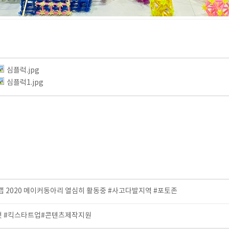
심플럭.jpg
심플럭1.jpg
2020 메이커동아리 열심히 활동중 #사고다발지역 #포토존
 것 #킥스타트업#콘텐츠제작지원