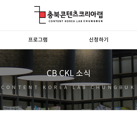
충북콘텐츠코리아랩
프로그램
신청하기
CB CKL 소식
CONTENT KOREA LAB CHUNGBUK