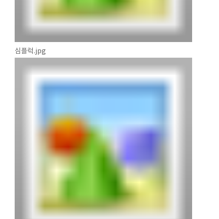
심플럭.jpg