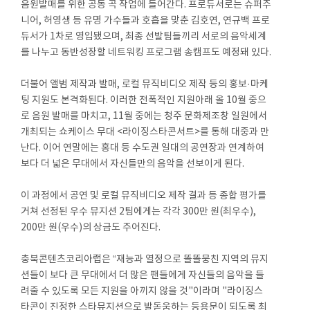
음원발매를 위한 공동 곡 작업에 들어간다. 프로듀서로는 슈퍼주
니어, 허영생 등 유명 가수들과 호흡을 맞춘 김호연, 연규백 프로
듀서가 1차로 영입됐으며, 최종 선발팀들끼리 서로의 음악세계
를 나누고 동반성장할 네트워킹 프로그램 송캠프도 예정돼 있다.
더불어 앨범 제작과 발매, 로컬 뮤직비디오 제작 등의 홍보·마케
팅 지원도 본격화된다. 이러한 전폭적인 지원아래 올 10월 중으
로 음원 발매를 마치고, 11월 중에는 청주 문화제조창 일원에서
개최되는 쇼케이스 무대 <라이징스타콘서트>를 통해 대중과 만
난다. 이어 연말에는 홍대 등 수도권 일대의 공연장과 연계하여
보다 더 넓은 무대에서 자신들만의 음악을 선보이게 된다.
이 과정에서 공연 및 로컬 뮤직비디오 제작 결과 등 종합 평가를
거쳐 선정된 우수 뮤지션 2팀에게는 각각 300만 원(최우수),
200만 원(우수)의 상금도 주어진다.
충북콘텐츠코리아랩은 “재능과 열정으로 똘똘뭉친 지역의 뮤지
션들이 보다 큰 무대에서 더 많은 팬들에게 자신들의 음악을 들
려줄 수 있도록 모든 지원을 아끼지 않을 것"이라며 "라이징스
타콘이 진정한 스타뮤지션으로 발돋움하는 등용문이 되도록 최