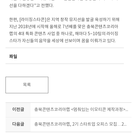
선을 다하겠다"고 전했다.
한편, [라이징스타콘]은 지역 창작 뮤지션을 발굴 육성하기 위해
지난 2018년에 시작해 올해로 7년째를 맞은 충북콘텐츠코리아
랩의 4대 특화 콘텐츠 사업 중 하나로, 해마다 5~10팀의 라이징
스타가 자신들의 음악을 세상에 선보이며 꿈을 이뤄가고 있다.
파일
목록
이전글
충북콘텐츠코리아랩 <멈춰있는 이모티콘 제작과정> ‘곰곰희 생각할수록’배워보고 싶네!
다음글
충북콘텐츠코리아랩, 2기 스타트업 오피스 모집…23일까지