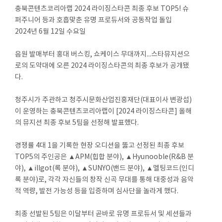
충북콘텐츠코리아랩 2024 라이징스타콘 최종 후보 TOP5! 슈
퍼주니어 등과 호흡맞춘 유명 프로듀서와 공동작업 돌입
2024년 6월 12일 수요일
음원 발매부터 홍대 버스킹, 쇼케이스 무대까지...스타뮤지션으
로의 도약대에 오른 2024 라이징스타콘의 최종 후보가 공개됐
다.
청주시가 주관하고 청주시문화산업진흥재단(대표이사 변광섭)
이 운영하는 충북콘텐츠코리아랩이 [2024 라이징스타콘] 올해
의 뮤지션 최종 후보 5팀을 선정해 발표했다.
경쟁률 4대 1을 기록한 현장 오디션을 뚫고 선정된 최종 후보
TOP5의 주인공은 ▲APM(힙합 분야), ▲Hyunooble(R&B 분
야), ▲illgot(록 분야), ▲SUNYO(밴드 분야), ▲멜팅코드(인디
록 분야)로, 각각 자신들의 창작 신곡 무대를 통해 대중성과 음악
적 역량, 발전 가능성 등을 입증하며 심사단을 놀라게 했다.
최종 선발된 5팀은 이달부터 곧바로 유명 프로듀서 및 세션들과