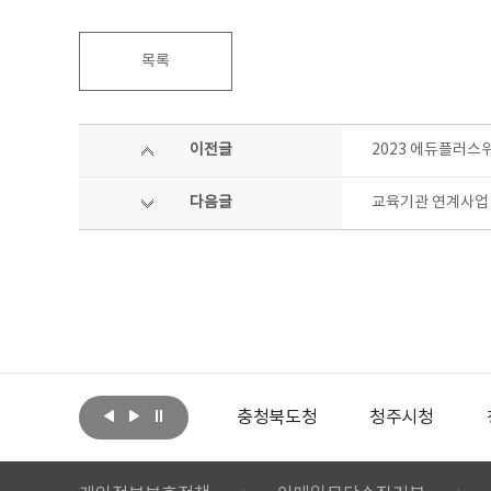
목록
이전글
2023 에듀플러스
다음글
교육기관 연계사업 
아랩
문화체육관광부
충청북도청
청주시청