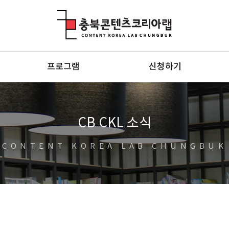
충북콘텐츠코리아랩
프로그램
신청하기
CB CKL 소식
CONTENT KOREA LAB CHUNGBUK