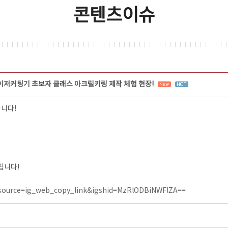
콘텐츠이슈
이저커팅기 초보자 클래스 아크릴키링 제작 체험 현장!
합니다!
립니다!
source=ig_web_copy_link&igshid=MzRlODBiNWFlZA==