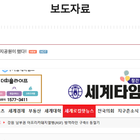
보도자료
지공원이 떴다!