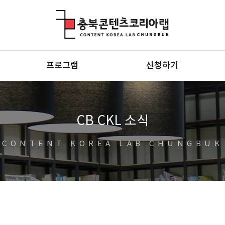
충북콘텐츠코리아랩
프로그램
신청하기
CB CKL 소식
CONTENT KOREA LAB CHUNGBUK