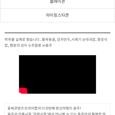
플레이콘
라이징스타콘
박쥐를 실제로 봤습니다...활옥동굴, 감자만두,시래기 순대국밥, 중앙석
탑, 캠핑의 성지 수주팔봉 in충주
충북콘텐츠코리아랩의 다섯번째 랜선여행지 충주!
충주의 전통시장 '무학시장'에서 만나볼 수 있는 충주만의 특별한 먹