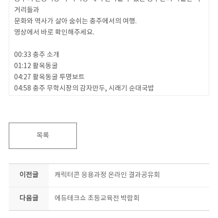
거리들과
문화와 역사가 살아 숨쉬는 충주에서의 여행.
영상에서 바로 확인해주세요.
00:33 충주 소개
01:12 활옥동굴
04:27 활옥동굴 투명보트
04:58 충주 무학시장의 감자만두, 시래기 순대국밥
06:43 탑평리 칠증석탑(중앙석탑)
08:14 수주팔봉
목록
#충북콘텐츠코리아랩 #랜선여행 #충주
이전글
캐릭터콘 응용과정 온라인 결과공유회
다음글
에듀테크쇼 초등교육전 박람회