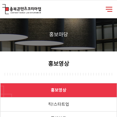
충북콘텐츠코리아랩
홍보마당
홍보영상
홍보영상
킥!스타트업