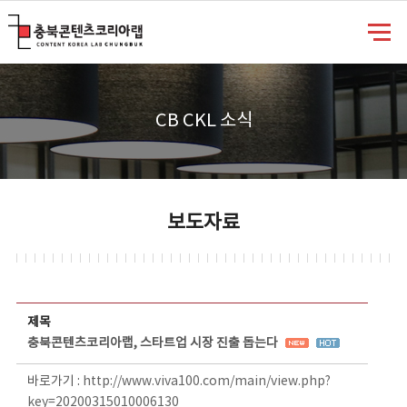
충북콘텐츠코리아랩
CB CKL 소식
보도자료
보도자료 상세보기 - 제목, 담당부서, 담당자, 담당연락처, 내용, 첨부파일 정보 제공
제목
충북콘텐츠코리아랩, 스타트업 시장 진출 돕는다
바로가기 :
http://www.viva100.com/main/view.php?
key=20200315010006130