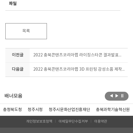
파일
목록
이전글
2022 충북콘텐츠코리아랩 라이징스타콘 결과발표회 현장
다음글
2022 충북콘텐츠코리아랩 3D 프린팅 감성소품 제작과정 결과공유회
배너모음
충청북도청
청주시청
청주시문화산업진흥재단
충북과학기술혁신원
개인정보보호정책
이메일무단수집거부
이용약관