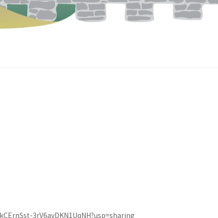
XaHkCErnSst-3rV6avDKN1UqNH?usp=sharing