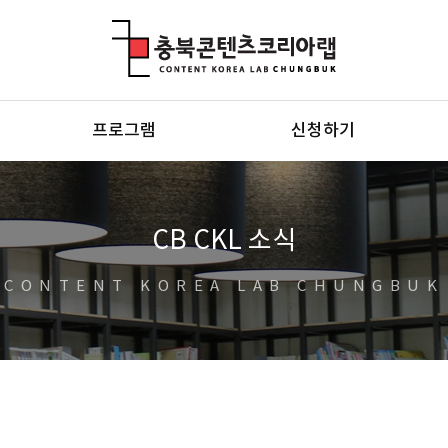
충북콘텐츠코리아랩
프로그램
신청하기
CB CKL 소식
CONTENT KOREA LAB CHUNGBUK