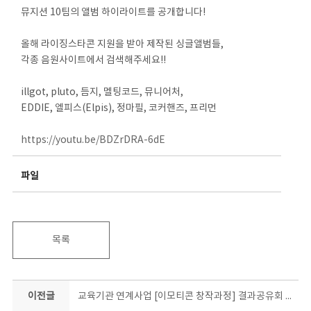
뮤지션 10팀의 앨범 하이라이트를 공개합니다!
올해 라이징스타콘 지원을 받아 제작된 싱글앨범들,
각종 음원사이트에서 검색해주세요!!
illgot, pluto, 듬지, 멜팅코드, 뮤니어처,
EDDIE, 엘피스(Elpis), 정마필, 코커핸즈, 프리먼
https://youtu.be/BDZrDRA-6dE
파일
목록
이전글
교육기관 연계사업 [이모티콘 창작과정] 결과공유회 in 충북비즈니스고등학교