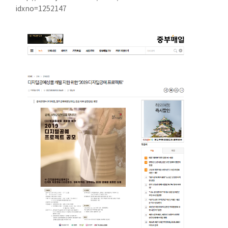
idxno=1252147