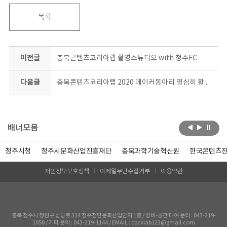
목록
이전글
충북콘텐츠코리아랩 촬영스튜디오 with 청주FC
다음글
충북콘텐츠코리아랩 2020 메이커동아리 열심히 활동중 #사고다발지역 #포토존
배너모음
청주시청
청주시문화산업진흥재단
충북과학기술혁신원
한국콘텐츠
개인정보보호정책
이메일무단수집거부
이용약관
충북 청주시 청원구 상당로 314 청주첨단문화산업단지 1층 / 장비-공간 대여 문의 : 043-219-
1050 / 기타 문의 : 043-219-1144 / EMAIL : cbcklab123@gmail.com