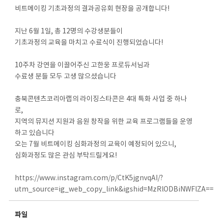
비트메이킹 기초과정의 결과공유회 현장을 공개합니다!
지난 6월 1일, 총 12명의 수강생분들이
기초과정의 교육을 마치고 수료식이 진행되었습니다!
10주차 강연을 이끌어주신 고한웅 프로듀서님과
수료생 분들 모두 고생 많으셨습니다
충북콘텐츠코리아랩의 라이징스타콘은 4대 특화 사업 중 하나
로,
지역의 뮤지션 지원과 음원 창작을 위한 교육 프로그램들을 운영
하고 있습니다
오는 7월 비트메이킹 심화과정의 교육이 예정되어 있으니,
심화과정도 많은 관심 부탁드릴게요!
https://www.instagram.com/p/CtK5jgnvqAI/?
utm_source=ig_web_copy_link&igshid=MzRlODBiNWFlZA==
파일