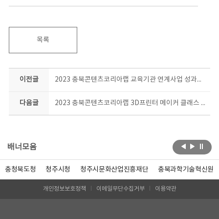
목록
이전글
2023 충북콘텐츠코리아랩 교육기관 연계사업 성과공유회 현장
다음글
2023 충북콘텐츠코리아랩 3D프린터 메이커 클래스 일상소품 제작과정 결과공유회 현장!
배너모음
충청북도청
청주시청
청주시문화산업진흥재단
충북과학기술혁신원
개인정보보호정책
이메일무단수집거부
이용약관