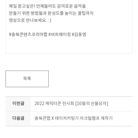
매일 듣고싶은! 언제들어도 감미로운 음악을
만들기 위한 방법들과 완성도를 높이는 꿀팁까지
영상으로 만나보세요. : )
#충북콘텐츠코리아랩 #비트메이킹 #김동영
목록
이전글
2022 캐릭터콘 전시회 [10월의 선물상자]
다음글
충북콘랩 X 레이저커팅기 아크릴램프 제작기