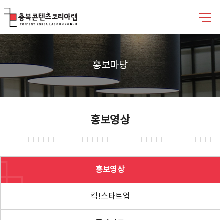
충북콘텐츠코리아랩
홍보마당
홍보영상
홍보영상
킥!스타트업